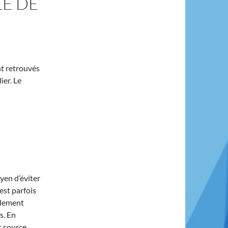
LE DE
nt retrouvés
er. Le
yen d’éviter
 est parfois
olement
s. En
st source