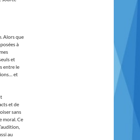
e. Alors que
oposées à
mmes
euls et
s entre le
tions… et
st
acts et de
oiser sans
e moral. Ce
audition,
ssi au