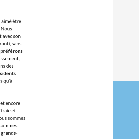
s aimé être
. Nous
t avec son
ranti, sans
s préférons
issement,
ans des
sidents
rs
qu’à
, et encore
fraie et
 nous sommes
 sommes
 grands-