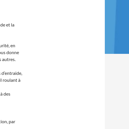
de et la
urité, en
nous donne
 autres.
 d’entraide,
l roulant à
 à des
ion, par