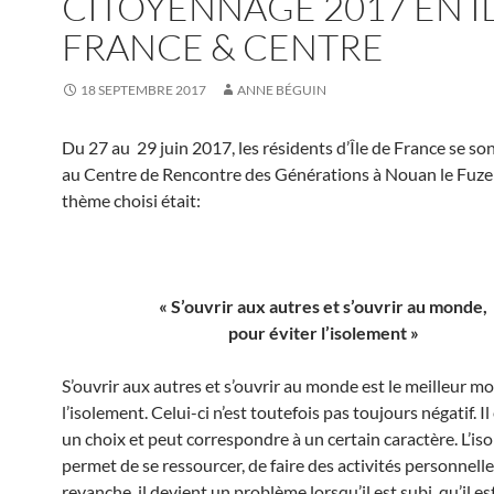
CITOYENNAGE 2017 EN Î
FRANCE & CENTRE
18 SEPTEMBRE 2017
ANNE BÉGUIN
Du 27 au 29 juin 2017, les résidents d’Île de France se so
au Centre de Rencontre des Générations à Nouan le Fuzeli
thème choisi était:
« S’ouvrir aux autres et s’ouvrir au monde,
pour éviter l’isolement »
S’ouvrir aux autres et s’ouvrir au monde est le meilleur mo
l’isolement. Celui-ci n’est toutefois pas toujours négatif. Il
un choix et peut correspondre à un certain caractère. L’is
permet de se ressourcer, de faire des activités personnelle
revanche, il devient un problème lorsqu’il est subi, qu’il e