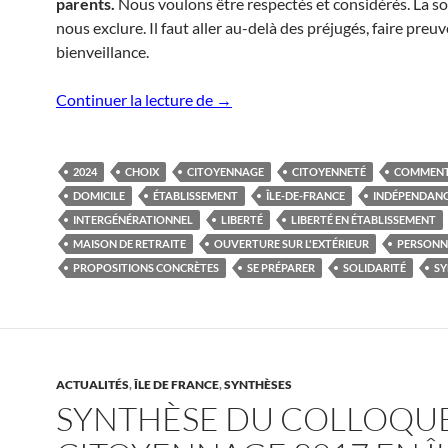
parents.
Nous voulons être respectés et considérés. La so
nous exclure. Il faut aller au-delà des préjugés, faire preu
bienveillance.
Synthèse du colloque Citoyennage
Continuer la lecture de
→
2024
CHOIX
CITOYENNAGE
CITOYENNETÉ
COMMENT
DOMICILE
ÉTABLISSEMENT
ÎLE-DE-FRANCE
INDÉPENDAN
INTERGÉNÉRATIONNEL
LIBERTÉ
LIBERTÉ EN ÉTABLISSEMENT
MAISON DE RETRAITE
OUVERTURE SUR L'EXTÉRIEUR
PERSONN
PROPOSITIONS CONCRÈTES
SE PRÉPARER
SOLIDARITÉ
SY
ACTUALITÉS
,
ÎLE DE FRANCE
,
SYNTHÈSES
SYNTHÈSE DU COLLOQU