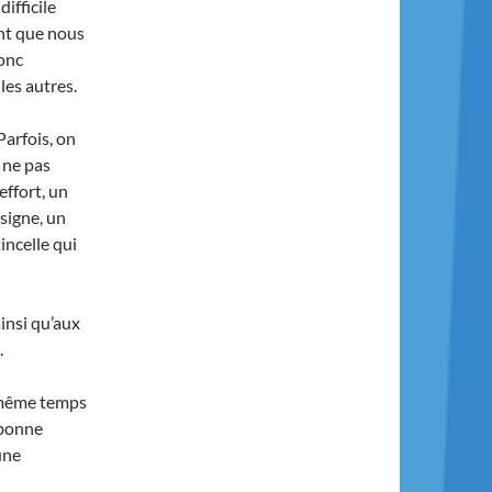
difficile
ant que nous
donc
les autres.
Parfois, on
, ne pas
effort, un
 signe, un
incelle qui
insi qu’aux
.
 même temps
 bonne
une