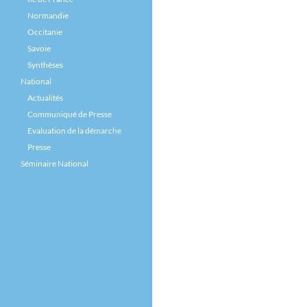
Normandie
Occitanie
Savoie
Synthèses
National
Actualités
Communiqué de Presse
Evaluation de la démarche
Presse
Séminaire National