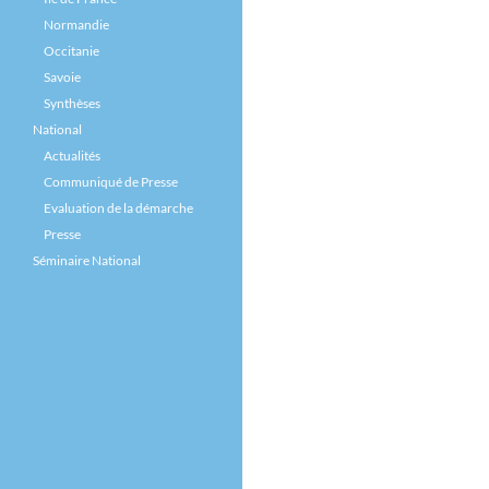
Normandie
Occitanie
Savoie
Synthèses
National
Actualités
Communiqué de Presse
Evaluation de la démarche
Presse
Séminaire National