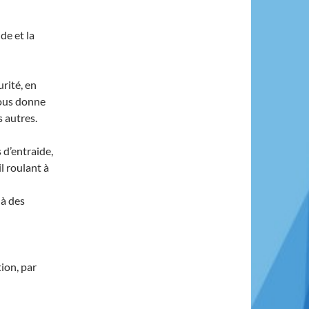
de et la
urité, en
nous donne
 autres.
 d’entraide,
l roulant à
 à des
ion, par