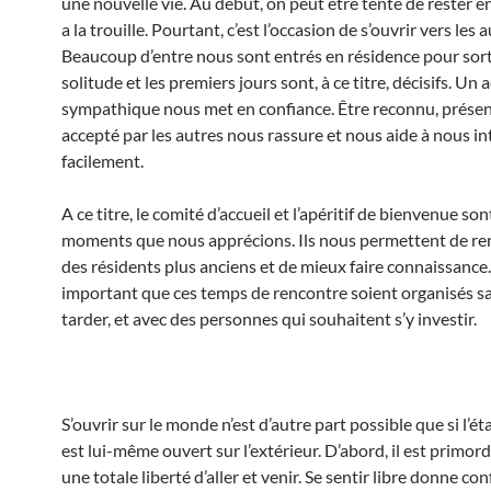
une nouvelle vie. Au début, on peut être tenté de rester en
a la trouille. Pourtant, c’est l’occasion de s’ouvrir vers les a
Beaucoup d’entre nous sont entrés en résidence pour sorti
solitude et les premiers jours sont, à ce titre, décisifs. Un 
sympathique nous met en confiance. Être reconnu, présen
accepté par les autres nous rassure et nous aide à nous in
facilement.
A ce titre, le comité d’accueil et l’apéritif de bienvenue son
moments que nous apprécions. Ils nous permettent de re
des résidents plus anciens et de mieux faire connaissance. 
important que ces temps de rencontre soient organisés s
tarder, et avec des personnes qui souhaitent s’y investir.
S’ouvrir sur le monde n’est d’autre part possible que si l’é
est lui-même ouvert sur l’extérieur. D’abord, il est primord
une totale liberté d’aller et venir. Se sentir libre donne con