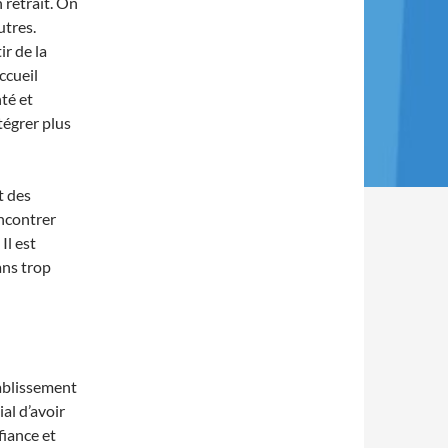
 retrait. On
utres.
r de la
accueil
té et
tégrer plus
t des
ncontrer
Il est
ans trop
tablissement
ial d’avoir
fiance et