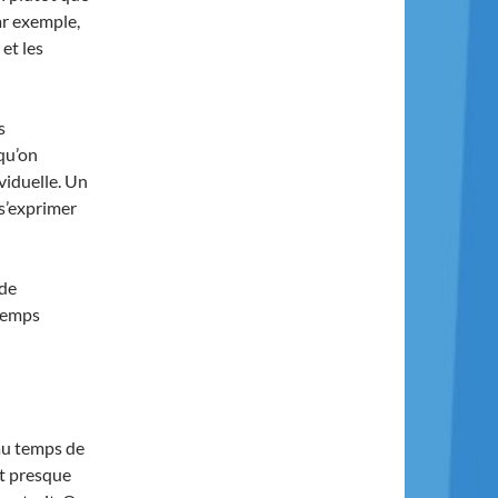
ar exemple,
et les
s
qu’on
viduelle. Un
 s’exprimer
 de
 temps
 au temps de
st presque