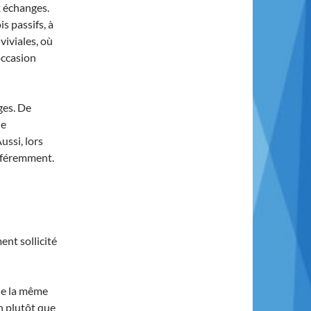
x échanges.
s passifs, à
nviviales, où
occasion
ges. De
de
ussi, lors
ifféremment.
ent sollicité
 de la même
on plutôt que