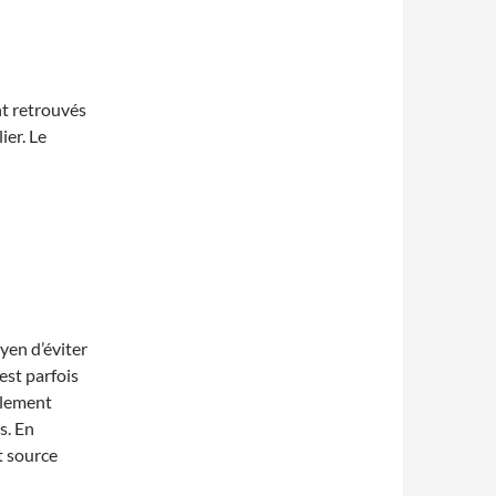
nt retrouvés
er. Le
yen d’éviter
 est parfois
olement
s. En
st source