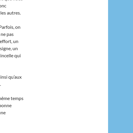
donc
les autres.
Parfois, on
, ne pas
effort, un
 signe, un
incelle qui
insi qu’aux
.
 même temps
 bonne
une