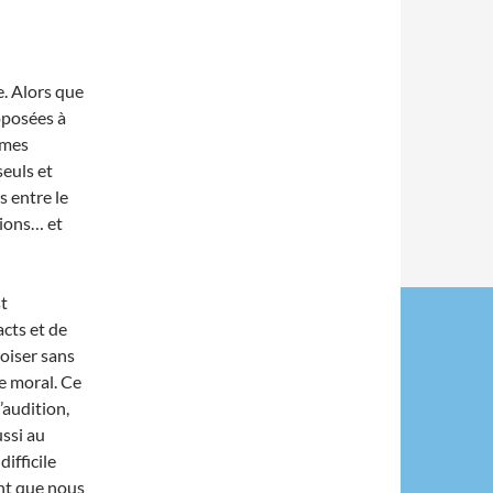
e. Alors que
oposées à
mmes
euls et
s entre le
tions… et
st
acts et de
oiser sans
e moral. Ce
audition,
ssi au
difficile
ant que nous