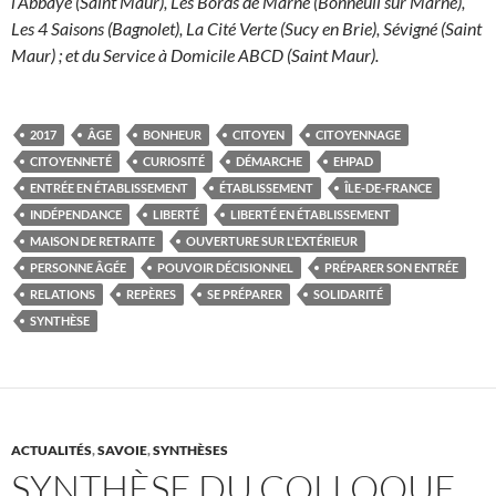
l’Abbaye (Saint Maur), Les Bords de Marne (Bonneuil sur Marne),
Les 4 Saisons (Bagnolet), La Cité Verte (Sucy en Brie), Sévigné (Saint
Maur) ; et du Service à Domicile ABCD (Saint Maur).
2017
ÂGE
BONHEUR
CITOYEN
CITOYENNAGE
CITOYENNETÉ
CURIOSITÉ
DÉMARCHE
EHPAD
ENTRÉE EN ÉTABLISSEMENT
ÉTABLISSEMENT
ÎLE-DE-FRANCE
INDÉPENDANCE
LIBERTÉ
LIBERTÉ EN ÉTABLISSEMENT
MAISON DE RETRAITE
OUVERTURE SUR L'EXTÉRIEUR
PERSONNE ÂGÉE
POUVOIR DÉCISIONNEL
PRÉPARER SON ENTRÉE
RELATIONS
REPÈRES
SE PRÉPARER
SOLIDARITÉ
SYNTHÈSE
ACTUALITÉS
,
SAVOIE
,
SYNTHÈSES
SYNTHÈSE DU COLLOQUE