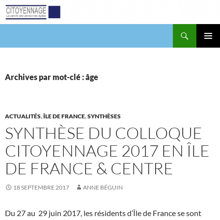
Aller
au
contenu
Recherche
Citoyennage
MENU
PRINCI
Archives par mot-clé : âge
ACTUALITÉS
,
ÎLE DE FRANCE
,
SYNTHÈSES
SYNTHÈSE DU COLLOQUE
CITOYENNAGE 2017 EN ÎLE
DE FRANCE & CENTRE
18 SEPTEMBRE 2017
ANNE BÉGUIN
Du 27 au 29 juin 2017, les résidents d’Île de France se sont