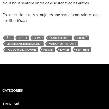
Nous nous sentons libres de discuter avec les autres.
En conclusion : « il y a toujours une part de contraintes dans
nos libertés… »
ÂGE
CHOIX
EHPAD
ÉTABLISSEMENT
LIBERTÉ
LIBERTÉ EN ÉTABLISSEMENT
MAISON DE RETRAITE
POUVOIR DÉCISIONNEL
PRISON
SAVOIE
SYNTHÈSE
CATÉGORIES
Evénement