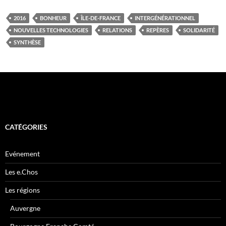
2016
BONHEUR
ÎLE-DE-FRANCE
INTERGÉNÉRATIONNEL
NOUVELLES TECHNOLOGIES
RELATIONS
REPÈRES
SOLIDARITÉ
SYNTHÈSE
CATÉGORIES
Evénement
Les e.Chos
Les régions
Auvergne