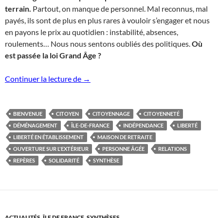
terrain.
Partout, on manque de personnel. Mal reconnus, mal
payés, ils sont de plus en plus rares à vouloir s’engager et nous
en payons le prix au quotidien : instabilité, absences,
roulements… Nous nous sentons oubliés des politiques.
Où
est passée la loi Grand Âge ?
Synthèse du Colloque de Citoyennage Il
Continuer la lecture de
→
BIENVENUE
CITOYEN
CITOYENNAGE
CITOYENNETÉ
DÉMÉNAGEMENT
ÎLE-DE-FRANCE
INDÉPENDANCE
LIBERTÉ
LIBERTÉ EN ÉTABLISSEMENT
MAISON DE RETRAITE
OUVERTURE SUR L'EXTÉRIEUR
PERSONNE ÂGÉE
RELATIONS
REPÈRES
SOLIDARITÉ
SYNTHÈSE
ACTUALITÉS
,
ÎLE DE FRANCE
,
SYNTHÈSES