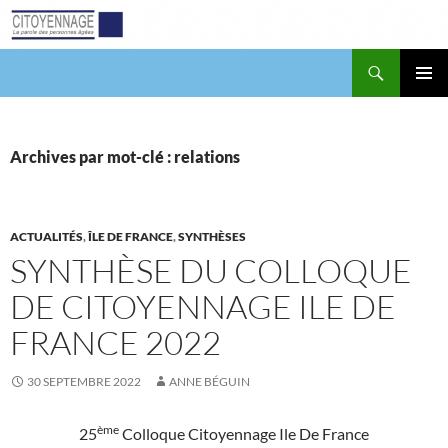
Aller
au
contenu
Recherche
Citoyennage
MENU
PRINCI
Archives par mot-clé : relations
ACTUALITÉS
,
ÎLE DE FRANCE
,
SYNTHÈSES
SYNTHÈSE DU COLLOQUE
DE CITOYENNAGE ILE DE
FRANCE 2022
30 SEPTEMBRE 2022
ANNE BÉGUIN
ème
25
Colloque Citoyennage Ile De France