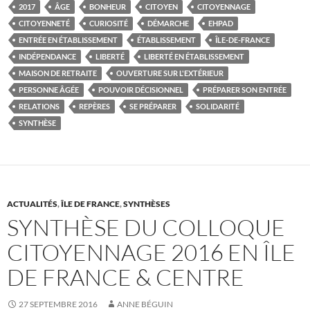
2017
ÂGE
BONHEUR
CITOYEN
CITOYENNAGE
CITOYENNETÉ
CURIOSITÉ
DÉMARCHE
EHPAD
ENTRÉE EN ÉTABLISSEMENT
ÉTABLISSEMENT
ÎLE-DE-FRANCE
INDÉPENDANCE
LIBERTÉ
LIBERTÉ EN ÉTABLISSEMENT
MAISON DE RETRAITE
OUVERTURE SUR L'EXTÉRIEUR
PERSONNE ÂGÉE
POUVOIR DÉCISIONNEL
PRÉPARER SON ENTRÉE
RELATIONS
REPÈRES
SE PRÉPARER
SOLIDARITÉ
SYNTHÈSE
ACTUALITÉS
,
ÎLE DE FRANCE
,
SYNTHÈSES
SYNTHÈSE DU COLLOQUE
CITOYENNAGE 2016 EN ÎLE
DE FRANCE & CENTRE
27 SEPTEMBRE 2016
ANNE BÉGUIN