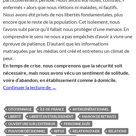
enfermés » alors que nous n’étions ni malades, ni fautifs.
Nous avons été privés de nos libertés fondamentales, plus
encore que le reste de la population. Cet isolement, nous
l’avons subi parce qu’il fallait nous protéger d’une menace. En
comprendre le sens ne nous a pas empêchés d’avoir à vivre une
épreuve de patience. D’autant que les informations
matraquées par les médias ont créé et entretenu un climat de
peur.
En temps de crise, nous comprenons que la sécurité soit
nécessaire, mais nous avons vécu un sentiment de solitude,
voire d’abandon, en établissement comme à domicile.
Synthèse du Colloque de Citoyennage Il
Continuer la lecture de
→
CITOYENNAGE
ÎLE-DE-FRANCE
INTERGÉNÉRATIONNEL
LIBERTÉ
LIBERTÉ EN ÉTABLISSEMENT
MAISON DE RETRAITE
OUVERTURE SUR L'EXTÉRIEUR
PERSONNE ÂGÉE
POUVOIR DÉCISIONNEL
REFUS
RELATION D'AIDE
RELATIONS