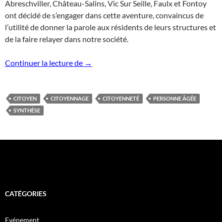
Abreschviller, Château-Salins, Vic Sur Seille, Faulx et Fontoy
ont décidé de s’engager dans cette aventure, convaincus de
l’utilité de donner la parole aux résidents de leurs structures et
de la faire relayer dans notre société.
17 Octobre: Colloque Citoyennage Régio
Continuer la lecture de
→
CITOYEN
CITOYENNAGE
CITOYENNETÉ
PERSONNE ÂGÉE
SYNTHÈSE
CATÉGORIES
Evénement