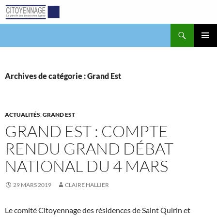
Aller
au
contenu
Recherche
Citoyennage
MENU
PRINCI
Archives de catégorie : Grand Est
ACTUALITÉS
,
GRAND EST
GRAND EST : COMPTE
RENDU GRAND DÉBAT
NATIONAL DU 4 MARS
29 MARS 2019
CLAIRE HALLIER
Le comité Citoyennage des résidences de Saint Quirin et