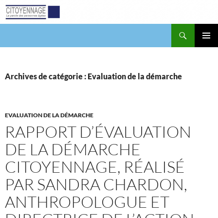
Aller
au
contenu
Recherche
Citoyennage
MENU
PRINCI
Archives de catégorie : Evaluation de la démarche
EVALUATION DE LA DÉMARCHE
RAPPORT D’ÉVALUATION
DE LA DÉMARCHE
CITOYENNAGE, RÉALISÉ
PAR SANDRA CHARDON,
ANTHROPOLOGUE ET