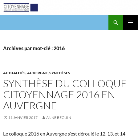
Aller
au
contenu
Recherche
Citoyennage
MENU
PRINCI
Archives par mot-clé : 2016
ACTUALITÉS
,
AUVERGNE
,
SYNTHÈSES
SYNTHÈSE DU COLLOQUE
CITOYENNAGE 2016 EN
AUVERGNE
11 JANVIER 2017
ANNE BÉGUIN
Le colloque 2016 en Auvergne s’est déroulé le 12, 13, et 14