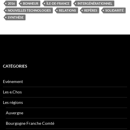
2016
BONHEUR
ÎLE-DE-FRANCE
INTERGÉNÉRATIONNEL
NOUVELLES TECHNOLOGIES
RELATIONS
REPÈRES
SOLIDARITÉ
SYNTHÈSE
CATÉGORIES
Evénement
Les e.Chos
Les régions
Auvergne
Bourgogne Franche Comté