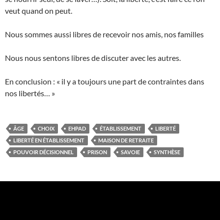
veut quand on peut.
Nous sommes aussi libres de recevoir nos amis, nos familles
Nous nous sentons libres de discuter avec les autres.
En conclusion : « il y a toujours une part de contraintes dans
nos libertés… »
ÂGE
CHOIX
EHPAD
ÉTABLISSEMENT
LIBERTÉ
LIBERTÉ EN ÉTABLISSEMENT
MAISON DE RETRAITE
POUVOIR DÉCISIONNEL
PRISON
SAVOIE
SYNTHÈSE