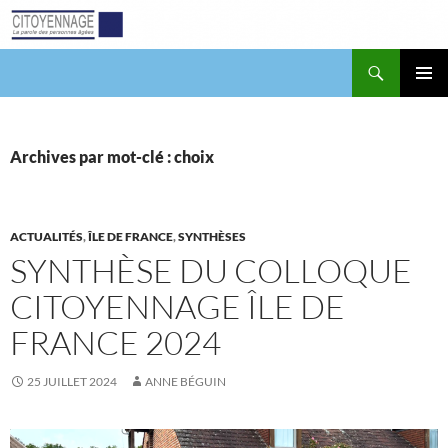
Aller
au
contenu
Recherche
Citoyennage
MENU
PRINCI
Archives par mot-clé : choix
ACTUALITÉS
,
ÎLE DE FRANCE
,
SYNTHÈSES
SYNTHÈSE DU COLLOQUE
CITOYENNAGE ÎLE DE
FRANCE 2024
25 JUILLET 2024
ANNE BÉGUIN