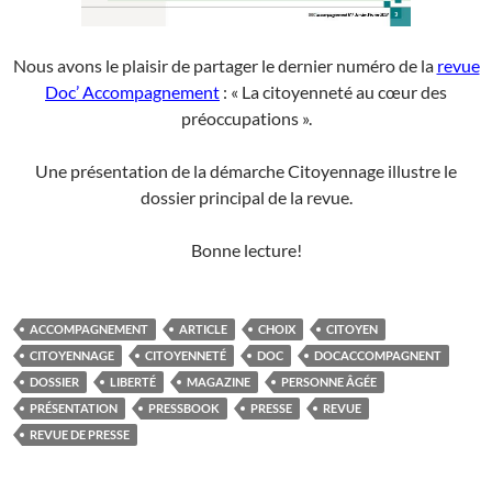
Nous avons le plaisir de partager le dernier numéro de la
revue
Doc’ Accompagnement
: « La citoyenneté au cœur des
préoccupations ».
Une présentation de la démarche Citoyennage illustre le
dossier principal de la revue.
Bonne lecture!
ACCOMPAGNEMENT
ARTICLE
CHOIX
CITOYEN
CITOYENNAGE
CITOYENNETÉ
DOC
DOCACCOMPAGNENT
DOSSIER
LIBERTÉ
MAGAZINE
PERSONNE ÂGÉE
PRÉSENTATION
PRESSBOOK
PRESSE
REVUE
REVUE DE PRESSE