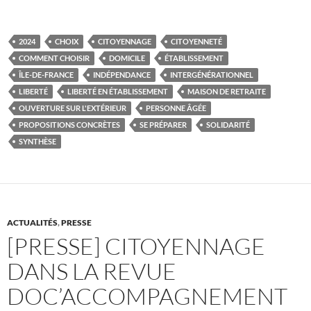
2024
CHOIX
CITOYENNAGE
CITOYENNETÉ
COMMENT CHOISIR
DOMICILE
ÉTABLISSEMENT
ÎLE-DE-FRANCE
INDÉPENDANCE
INTERGÉNÉRATIONNEL
LIBERTÉ
LIBERTÉ EN ÉTABLISSEMENT
MAISON DE RETRAITE
OUVERTURE SUR L'EXTÉRIEUR
PERSONNE ÂGÉE
PROPOSITIONS CONCRÈTES
SE PRÉPARER
SOLIDARITÉ
SYNTHÈSE
ACTUALITÉS
,
PRESSE
[PRESSE] CITOYENNAGE
DANS LA REVUE
DOC’ACCOMPAGNEMENT