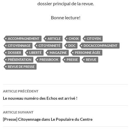
dossier principal de la revue.
Bonne lecture!
ACCOMPAGNEMENT
ARTICLE
CHOIX
CITOYEN
CITOYENNAGE
CITOYENNETÉ
DOC
DOCACCOMPAGNENT
DOSSIER
LIBERTÉ
MAGAZINE
PERSONNE ÂGÉE
PRÉSENTATION
PRESSBOOK
PRESSE
REVUE
REVUE DE PRESSE
Navigation
ARTICLE PRÉCÉDENT
des
Le nouveau numéro des Echos est arrivé !
articles
ARTICLE SUIVANT
[Presse] Citoyennage dans Le Populaire du Centre