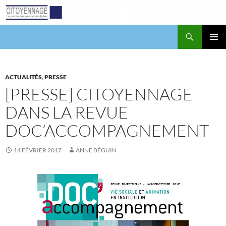
Aller
au
contenu
Recherche
Citoyennage
MENU
PRINCI
ACTUALITÉS
,
PRESSE
[PRESSE] CITOYENNAGE
DANS LA REVUE
DOC’ACCOMPAGNEMENT
14 FÉVRIER 2017
ANNE BÉGUIN