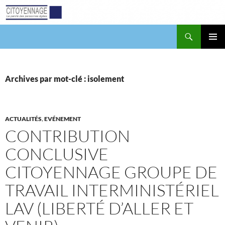
Aller
au
contenu
Recherche
Citoyennage
MENU
PRINCI
Archives par mot-clé : isolement
ACTUALITÉS
,
EVÉNEMENT
CONTRIBUTION
CONCLUSIVE
CITOYENNAGE GROUPE DE
TRAVAIL INTERMINISTÉRIEL
LAV (LIBERTÉ D’ALLER ET