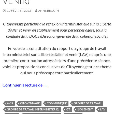
VENIR)
10 FÉVRIER 2022
ANNE BÉGUIN
Citoyennage participe à la réflexion interministérielle sur la Liberté
d’Aller et Venir en établissement pour personnes âgées, sous la
conduite de la DGCS (Direction générale de la cohésion sociale).
En vue de la constitution du rapport du groupe de travail
interministériel sur la liberté d’aller et venir (LAV) et après une
première contribution adressée lors d’une précédente séance,
voici les propositions conclusives de Citoyennage sur ce thème
qui nous préoccupe tout particulièrement.
Contribution conclusive Citoyennage group
Continuer la lecture de
→
AVIS
CITOYENNAGE
COMMUNIQUÉ
GROUPE DE TRAVAIL
GROUPE DE TRAVAIL INTERMINISTÉRIEL
GT
ISOLEMENT
LAV