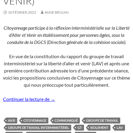
VENIR)
10 FÉVRIER 2022
ANNE BÉGUIN
Citoyennage participe à la réflexion interministérielle sur la Liberté
d’Aller et Venir en établissement pour personnes âgées, sous la
conduite de la DGCS (Direction générale de la cohésion sociale).
En vue de la constitution du rapport du groupe de travail
interministériel sur la liberté d’aller et venir (LAV) et après une
première contribution adressée lors d’une précédente séance,
voici les propositions conclusives de Citoyennage sur ce thème
qui nous préoccupe tout particulièrement.
Contribution conclusive Citoyennage group
Continuer la lecture de
→
AVIS
CITOYENNAGE
COMMUNIQUÉ
GROUPE DE TRAVAIL
GROUPE DE TRAVAIL INTERMINISTÉRIEL
GT
ISOLEMENT
LAV