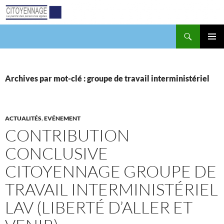
Aller
au
contenu
Recherche
Citoyennage
MENU
PRINCI
Archives par mot-clé : groupe de travail interministériel
ACTUALITÉS
,
EVÉNEMENT
CONTRIBUTION
CONCLUSIVE
CITOYENNAGE GROUPE DE
TRAVAIL INTERMINISTÉRIEL
LAV (LIBERTÉ D’ALLER ET