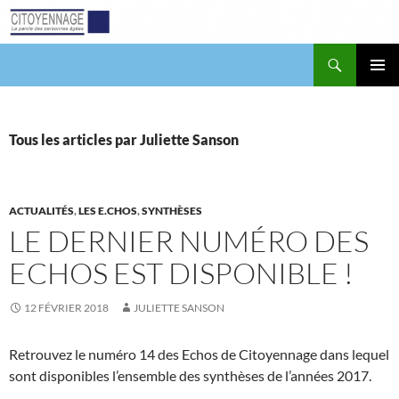
Aller
au
contenu
Recherche
Citoyennage
MENU
PRINCI
Tous les articles par Juliette Sanson
ACTUALITÉS
,
LES E.CHOS
,
SYNTHÈSES
LE DERNIER NUMÉRO DES
ECHOS EST DISPONIBLE !
12 FÉVRIER 2018
JULIETTE SANSON
Retrouvez le numéro 14 des Echos de Citoyennage dans lequel
sont disponibles l’ensemble des synthèses de l’années 2017.