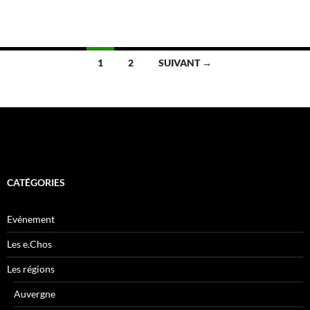
Navigation
1
2
SUIVANT →
des
articles
CATÉGORIES
Evénement
Les e.Chos
Les régions
Auvergne