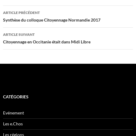
Navigation
ARTICLE PRÉCÉDENT
des
Synthèse du colloque Citoyennage Normandie 2017
articles
ARTICLE SUIVANT
Citoyennage en Occitanie était dans Midi Libre
CATÉGORIES
Evénement
Les e.Chos
Les régions