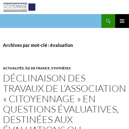
Aller
au
contenu
Recherche
Citoyennage
MENU
PRINCI
Archives par mot-clé : évaluation
ACTUALITÉS
,
ÎLE DE FRANCE
,
SYNTHÈSES
DÉCLINAISON DES
TRAVAUX DE L’ASSOCIATION
« CITOYENNAGE » EN
QUESTIONS ÉVALUATIVES,
DESTINÉES AUX