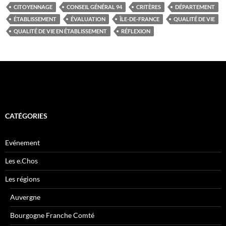
CITOYENNAGE
CONSEIL GÉNÉRAL 94
CRITÈRES
DÉPARTEMENT
ÉTABLISSEMENT
ÉVALUATION
ÎLE-DE-FRANCE
QUALITÉ DE VIE
QUALITÉ DE VIE EN ÉTABLISSEMENT
RÉFLEXION
CATÉGORIES
Evénement
Les e.Chos
Les régions
Auvergne
Bourgogne Franche Comté