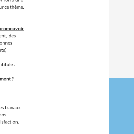
sur ce thème
.
promouvoir
ent,
des
sonnes
nts)
titule :
ement ?
les travaux
ions
isfaction.