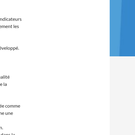
 indicateurs
rement les
développé.
alité
e la
érée comme
mme une
n.
 dans la