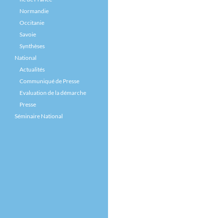
Normandie
Occitanie
Savoie
Synthèses
National
Actualités
Communiqué de Presse
Evaluation de la démarche
Presse
Séminaire National