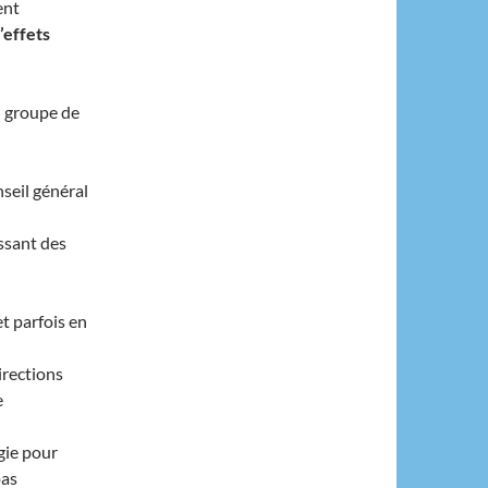
ent
’effets
du groupe de
nseil général
ssant des
t parfois en
irections
e
gie pour
pas