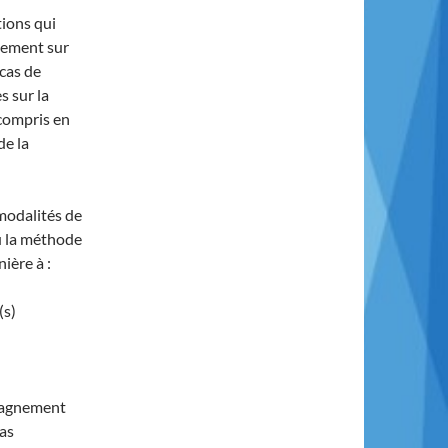
tions qui
nement sur
 cas de
s sur la
 compris en
de la
modalités de
du la méthode
ière à :
(s)
ompagnement
pas