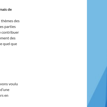
mais de
es thèmes des
es parties
e contribuer
nement des
ce quel que
avons voulu
 d’une
urs en