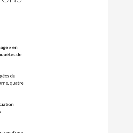
nage » en
enquêtes de
âgées du
arne, quatre
ciation
x
nviron d’une