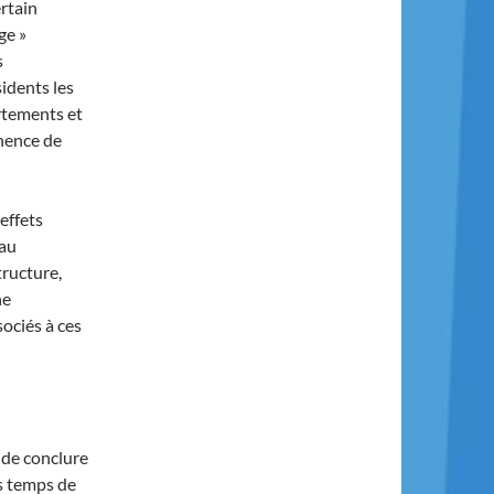
rtain
ge »
s
sidents les
rtements et
nence de
effets
 au
tructure,
ne
ociés à ces
 de conclure
ns temps de