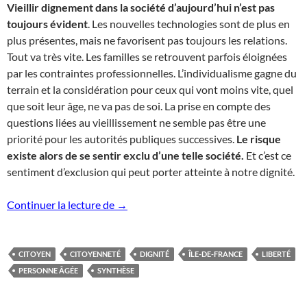
Vieillir dignement dans la société d’aujourd’hui n’est pas
toujours évident
. Les nouvelles technologies sont de plus en
plus présentes, mais ne favorisent pas toujours les relations.
Tout va très vite. Les familles se retrouvent parfois éloignées
par les contraintes professionnelles. L’individualisme gagne du
terrain et la considération pour ceux qui vont moins vite, quel
que soit leur âge, ne va pas de soi. La prise en compte des
questions liées au vieillissement ne semble pas être une
priorité pour les autorités publiques successives.
Le risque
existe alors de se sentir exclu d’une telle société.
Et c’est ce
sentiment d’exclusion qui peut porter atteinte à notre dignité.
Synthèse du Colloque Citoyennage d’Ile
Continuer la lecture de
→
CITOYEN
CITOYENNETÉ
DIGNITÉ
ÎLE-DE-FRANCE
LIBERTÉ
PERSONNE ÂGÉE
SYNTHÈSE