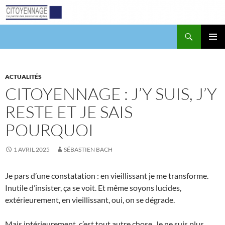
Aller
au
contenu
Recherche
Citoyennage
MENU
PRINCI
ACTUALITÉS
CITOYENNAGE : J’Y SUIS, J’Y
RESTE ET JE SAIS
POURQUOI
1 AVRIL 2025
SÉBASTIEN BACH
Je pars d’une constatation : en vieillissant je me transforme.
Inutile d’insister, ça se voit. Et même soyons lucides,
extérieurement, en vieillissant, oui, on se dégrade.
Mais intérieurement, c’est tout autre chose. Je ne suis plus