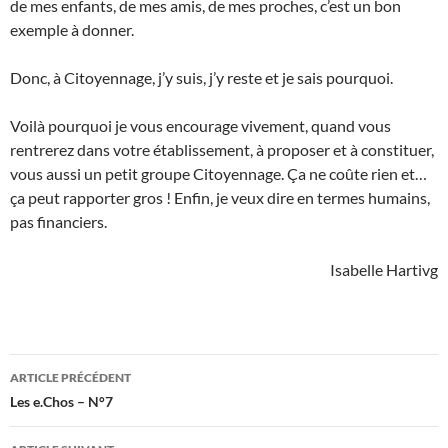
de mes enfants, de mes amis, de mes proches, c’est un bon
exemple à donner.
Donc, à Citoyennage, j’y suis, j’y reste et je sais pourquoi.
Voilà pourquoi je vous encourage vivement, quand vous
rentrerez dans votre établissement, à proposer et à constituer,
vous aussi un petit groupe Citoyennage. Ça ne coûte rien et…
ça peut rapporter gros ! Enfin, je veux dire en termes humains,
pas financiers.
Isabelle Hartivg
Navigation
ARTICLE PRÉCÉDENT
des
Les e.Chos – N°7
articles