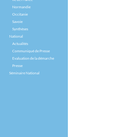
Normandie
Occitanie
Savoie
Synthèses
National
Actualités
Communiqué de Presse
Evaluation de la démarche
Presse
Séminaire National