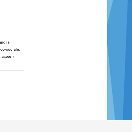
Sandra
co-sociale,
 âgées »