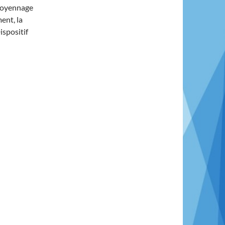
itoyennage
ent, la
ispositif