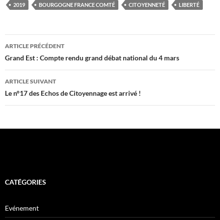
2019
BOURGOGNE FRANCE COMTÉ
CITOYENNETÉ
LIBERTÉ
Navigation
ARTICLE PRÉCÉDENT
des
Grand Est : Compte rendu grand débat national du 4 mars
articles
ARTICLE SUIVANT
Le n°17 des Echos de Citoyennage est arrivé !
CATÉGORIES
Evénement