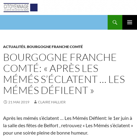
Aller
au
contenu
Recherche
Citoyennage
MENU
PRINCI
ACTUALITÉS
,
BOURGOGNE FRANCHE COMTÉ
BOURGOGNE FRANCHE
COMTÉ: « APRÈS LES
MÉMÉS S’ÉCLATENT … LES
MÉMÉS DÉFILENT »
21 MAI 2019
CLAIRE HALLIER
Après les mémés s’éclatent … Les Mémés Défilent: le 1er juin à
la salle des fêtes de Belfort , retrouvez « Les Mémés s’éclatent »
pour une soirée pleine de bonne humeur.