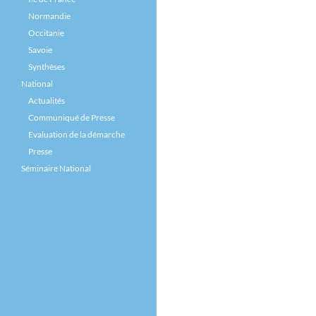
Normandie
Occitanie
Savoie
Synthèses
National
Actualités
Communiqué de Presse
Evaluation de la démarche
Presse
Séminaire National