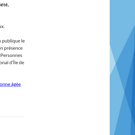
iété,
ux.
 publique le
 en présence
x Personnes
nal d’Île de
sonne âgée