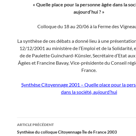
« Quelle place pour la personne âgée dans la soc
aujourd’hui ? »
Colloque du 18 au 20/06 à la Ferme des Vignea
La synthèse de ces débats a donné lieu à une présentation
12/12/2001 au ministère de l’Emploi et de la Solidarité,
de de Paulette Guinchard-Künsler, Secrétaire d’Etat au
Âgées et Francine Bavay, Vice-présidente du Conseil régio
France.
Synthèse Citoyennage 2001 – Quelle place pour la per
dans la société, aujourd’hui
Navigation
ARTICLE PRÉCÉDENT
des
Synthèse du colloque Citoyennage Île de France 2003