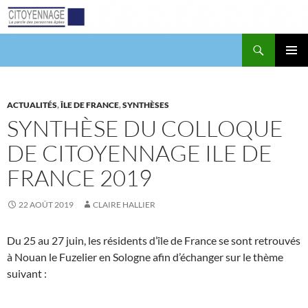
Aller
au
contenu
Recherche
Citoyennage
MENU
PRINCI
ACTUALITÉS
,
ÎLE DE FRANCE
,
SYNTHÈSES
SYNTHÈSE DU COLLOQUE
DE CITOYENNAGE ILE DE
FRANCE 2019
22 AOÛT 2019
CLAIRE HALLIER
Du 25 au 27 juin, les résidents d’île de France se sont retrouvés
à Nouan le Fuzelier en Sologne afin d’échanger sur le thème
suivant :